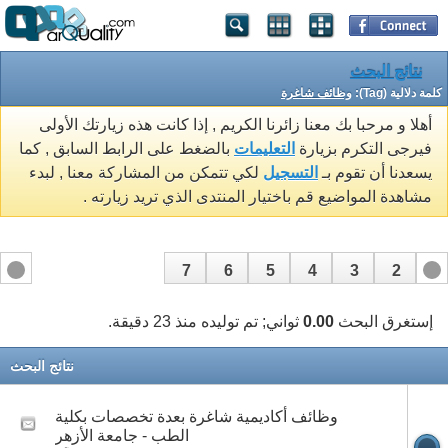
نتائج البحث
كلمة دلالية (Tag):
وظائف شاغرة
أهلا و مرحبا بك معنا زائرنا الكريم , إذا كانت هذه زيارتك الأولى
فيرجى التكرم بزيارة
التعليمات
بالضغط على الرابط السابق , كما
يسعدنا أن تقوم بـ
التسجيل
لكي تتمكن من المشاركة معنا , لبدء
مشاهدة المواضيع قم باختيار المنتدى الذي تريد زيارته .
7
6
5
4
3
2
1
إستغرق البحث
0.00
ثواني; تم توليده منذ 23 دقيقة.
نتائج البحث
وظائف أكاديمية شاغرة بعدة تخصصات بكلية
الطب - جامعة الأزهر