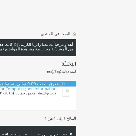
البحث في المنتدى
أهلا و مرحبا بك معنا زائرنا الكريم , إذا كانت 
من المشاركة معنا , لبدء مشاهدة المواضيع قم با
البحث:
كلمة دلالية (Tag):
البحث
:
إستغرق البحث
0.00
ثواني; تم توليده منذ 44
For Computing and Information
كتب بواسطة:
محمود حماد
ـ ‏ (29-01-2015 09:34 AM)
النتائج 1 إلى 1 من 1