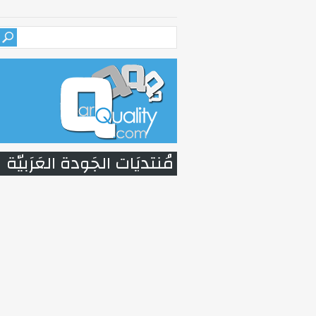
مُنتديَات الجَودة العَرَبيّة