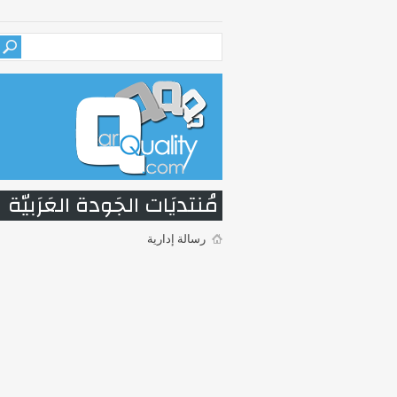
مُنتديَات الجَودة العَرَبيّة
رسالة إدارية