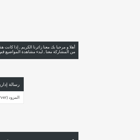
أهلا و مرحبا بك معنا زائرنا الكريم , إذا كانت 
من المشاركة معنا , لبدء مشاهدة المواضيع قم با
رسالة إداري
المزود (server ) مشغول جداً في هذه اللحظة. الرجاء أعد المحاولة لاحقاً.