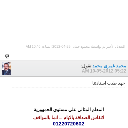
التعديل الأخير تم بواسطة محمود حماد ; 29-04-2012 الساعة
10:46 AM
محمد غمرى محمد
تقول:
10-05-2012
05:22 AM
جهد طيب استاذتنا
المعلم المثالى على مستوى الجمهورية
لاتقاس الصداقة بالايام ... انما بالمواقف
01220720602