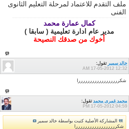
ملف التقدم للاعتماد لمرحلة التعليم الثانوى
الفنى
كمال عمارة محمد
مدير عام ادارة تعليمية ( سابقا )
أخوك من صدقك النصيحة
خالد سمير
تقول:
17-05-2012
12:32 AM
شكررررررررررررررررررا
محمد غمرى محمد
تقول:
17-05-2012
04:59 PM
المشاركة الأصلية كتبت بواسطة خالد سمير
شكررررررررررررررررررا