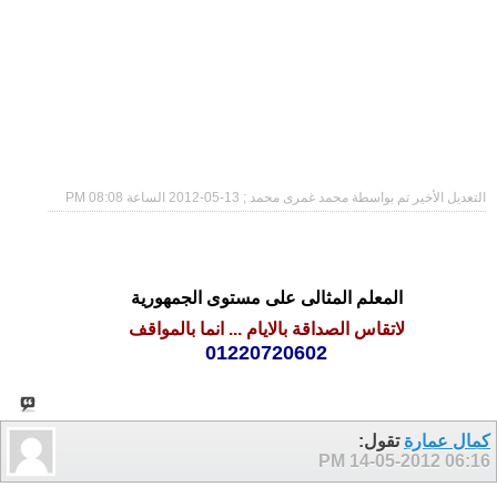
التعديل الأخير تم بواسطة محمد غمرى محمد ; 13-05-2012 الساعة
08:08 PM
المعلم المثالى على مستوى الجمهورية
لاتقاس الصداقة بالايام ... انما بالمواقف
01220720602
كمال عمارة
تقول:
14-05-2012
06:16 PM