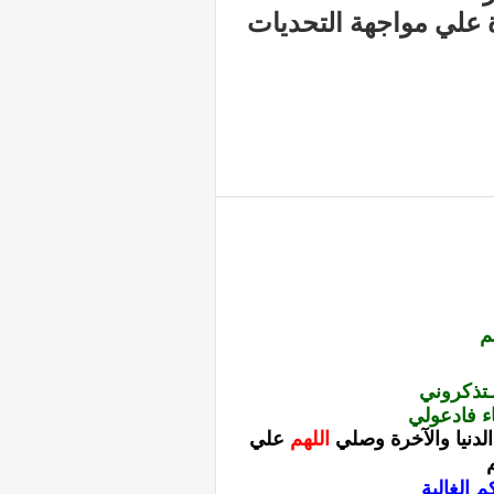
رة علي مواجهة التحديات
م
ـتذكروني
ء فادعولي
دنيا والآخرة
وصلي
اللهم
علي
 الغالية