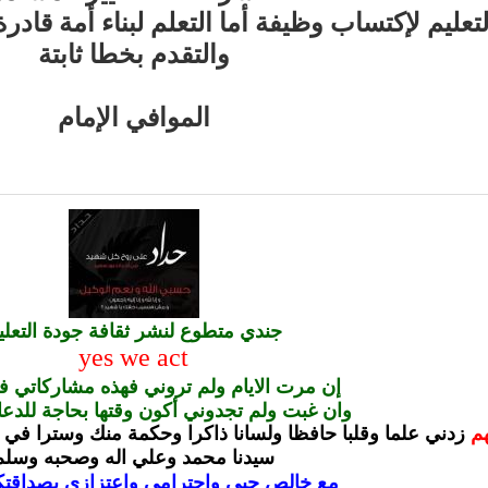
لتعليم لإكتساب وظيفة أما التعلم لبناء أمة قاد
والتقدم بخطا ثابتة
الموافي الإمام
جندي متطوع لنشر ثقافة جودة التعلي
yes we act
إن مرت الايام ولم تروني فهذه مشاركاتي ف
وان غبت ولم تجدوني أكون وقتها بحاجة للدعا
هم
زدني علما وقلبا حافظا ولسانا ذاكرا وحكمة منك وسترا في ال
سيدنا محمد وعلي اله وصحبه وسلم
مع خالص حبى واحترامى واعتزازى بصداقتكم