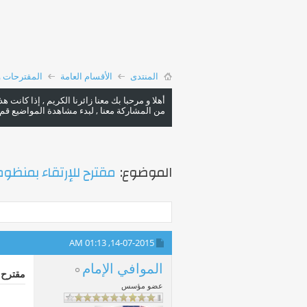
المنتدى
الأقسام العامة
المقترحات 
أهلا و مرحبا بك معنا زائرنا الكريم , إذا كانت 
من المشاركة معنا , لبدء مشاهدة المواضيع قم با
الموضوع:
مقترح للإرتقاء بمنظو
01:13 AM
14-07-2015,
الموافي الإمام
مقترح 
عضو مؤسس