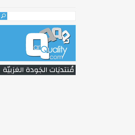
مُنتديَات الجَودة العَرَبيّة