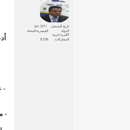
تاريخ التسجيل
Jan 2011
الدولة
القيصرية/المحلة
الكبرى/غربية
أد
المشاركات
8,538
- 
- م