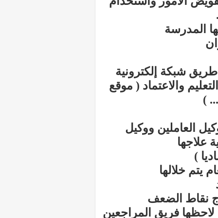
تفويض الأمور واستخدام
يها المدرسة
ان
 طريق شبكة إلكترونية
عليم والاعتماد ( موقع
. )
يل العاملين ووكيل
ة علاجها
اج نقاط الضعف
 لاحظها فريق المراجعين