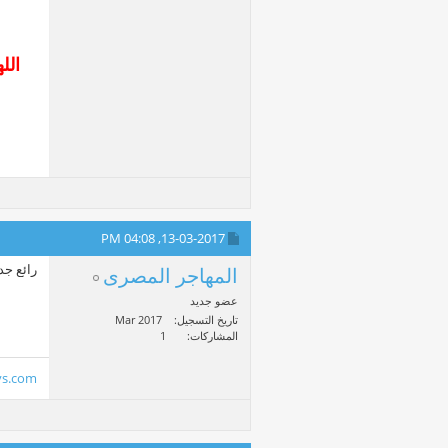
الل
04:08 PM
13-03-2017,
رائع جداا
المهاجر المصرى
عضو جديد
تاريخ التسجيل
Mar 2017
المشاركات
1
ys.com/