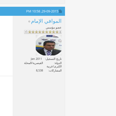
10:58 PM
29-09-2015,
الموافي الإمام
عضو مؤسس
تاريخ التسجيل
Jan 2011
الدولة
القيصرية/المحلة
الكبرى/غربية
المشاركات
8,538