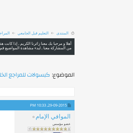
المنتدى
التعليم قبل الجامعي
المراج
أهلا و مرحبا بك معنا زائرنا الكريم , إذا كانت 
من المشاركة معنا , لبدء مشاهدة المواضيع قم با
الموضوع:
كبسولات للمراجع الخا
10:33 PM
29-09-2015,
الموافي الإمام
عضو مؤسس