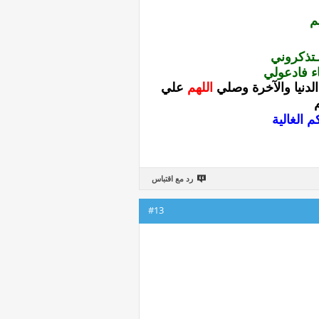
م
ـتذكروني
ء فادعولي
دنيا والآخرة
وصلي
اللهم
علي
 الغالية
رد مع اقتباس
#13