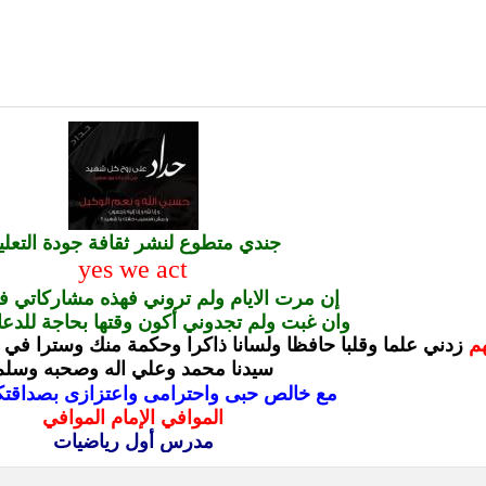
جندي متطوع لنشر ثقافة جودة التعلي
yes we act
إن مرت الايام ولم تروني فهذه مشاركاتي ف
وان غبت ولم تجدوني أكون وقتها بحاجة للدعا
هم
زدني علما وقلبا حافظا ولسانا ذاكرا وحكمة منك وسترا في ال
سيدنا محمد وعلي اله وصحبه وسلم
مع خالص حبى واحترامى واعتزازى بصداقتكم
الموافي الإمام الموافي
مدرس أول رياضيات