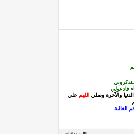
م
ـتذكروني
ء فادعولي
دنيا والآخرة
وصلي
اللهم
علي
 الغالية
رد مع اقتباس