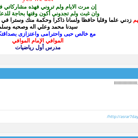
إن مرت الايام ولم تروني فهذه مشاركاتي ف
وان غبت ولم تجدوني أكون وقتها بحاجة للدعا
هم
زدني علما وقلبا حافظا ولسانا ذاكرا وحكمة منك وسترا في ال
سيدنا محمد وعلي اله وصحبه وسلم
مع خالص حبى واحترامى واعتزازى بصداقتكم
الموافي الإمام الموافي
مدرس أول رياضيات
ااااااااااااااااا
http://asrar7da