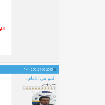
الل
10:56 PM
29-09-2015,
الموافي الإمام
عضو مؤسس