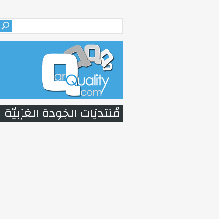
مُنتديَات الجَودة العَرَبيّة