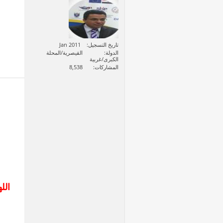
تاريخ التسجيل
Jan 2011
الدولة
القيصرية/المحلة
الكبرى/غربية
المشاركات
8,538
الل