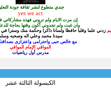
جندي متطوع لنشر ثقافة جودة التعلي
yes we act
إن مرت الايام ولم تروني فهذه مشاركاتي ف
وان غبت ولم تجدوني أكون وقتها بحاجة للدعا
هم
زدني علما وقلبا حافظا ولسانا ذاكرا وحكمة منك وسترا في ال
سيدنا محمد وعلي اله وصحبه وسلم
مع خالص حبى واحترامى واعتزازى بصداقتكم
الموافي الإمام الموافي
مدرس أول رياضيات
الكبسولة الثالثة عشر