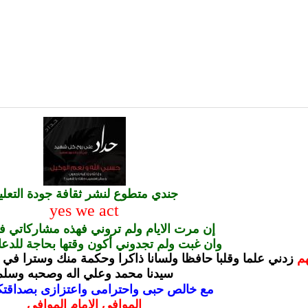
جندي متطوع لنشر ثقافة جودة التعلي
yes we act
إن مرت الايام ولم تروني فهذه مشاركاتي ف
وان غبت ولم تجدوني أكون وقتها بحاجة للدعا
هم
زدني علما وقلبا حافظا ولسانا ذاكرا وحكمة منك وسترا في ال
سيدنا محمد وعلي اله وصحبه وسلم
مع خالص حبى واحترامى واعتزازى بصداقتكم
الموافي الإمام الموافي