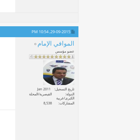
10:54 PM
29-09-2015,
الموافي الإمام
عضو مؤسس
تاريخ التسجيل
Jan 2011
الدولة
القيصرية/المحلة
الكبرى/غربية
المشاركات
8,538