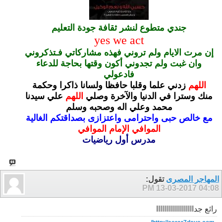
جندي متطوع لنشر ثقافة جودة التعليم
yes we act
إن مرت الايام ولم تروني فهذه مشاركاتي فـتذكروني
وان غبت ولم تجدوني أكون وقتها بحاجة للدعاء
فادعولي
اللهم
زدني علما وقلبا حافظا ولسانا ذاكرا وحكمة
منك وسترا في الدنيا والآخرة
وصلي
اللهم
علي سيدنا
محمد وعلي اله وصحبه وسلم
مع خالص حبى واحترامى واعتزازى بصداقتكم الغالية
الموافي الإمام الموافي
مدرس أول رياضيات
المهاجر المصرى
تقول:
13-03-2017
04:08 PM
رائع جدااااااااااااااااااا