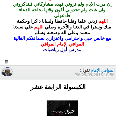
إن مرت الايام ولم تروني فهذه مشاركاتي فـتذكروني
وان غبت ولم تجدوني أكون وقتها بحاجة للدعاء
فادعولي
اللهم
زدني علما وقلبا حافظا ولسانا ذاكرا وحكمة
منك وسترا في الدنيا والآخرة
وصلي
اللهم
علي سيدنا
محمد وعلي اله وصحبه وسلم
مع خالص حبى واحترامى واعتزازى بصداقتكم الغالية
الموافي الإمام الموافي
مدرس أول رياضيات
الموافي الإمام
تقول:
29-09-2015
10:58 PM
الكبسولة الرابعة عشر