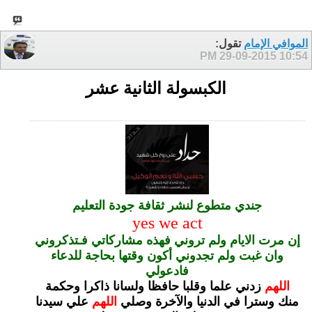
الموافي الإمام
تقول:
29-09-2015
10:54 PM
الكبسولة الثانية عشر
جندي متطوع لنشر ثقافة جودة التعليم
yes we act
إن مرت الايام ولم تروني فهذه مشاركاتي فـتذكروني
وان غبت ولم تجدوني أكون وقتها بحاجة للدعاء
فادعولي
اللهم
زدني علما وقلبا حافظا ولسانا ذاكرا وحكمة
منك وسترا في الدنيا والآخرة
وصلي
اللهم
علي سيدنا