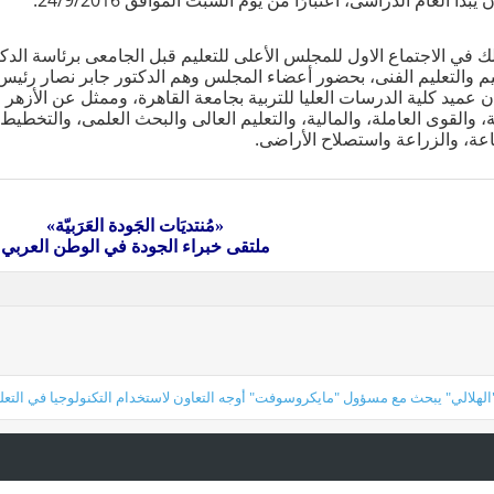
يبدأ العام الدراسى، اعتبارًا من يوم السبت الموافق 24/9/2016.
ك في الاجتماع الاول للمجلس الأعلى للتعليم قبل الجامعى برئاسة الدكتو
يم والتعليم الفنى، بحضور أعضاء المجلس وهم الدكتور جابر نصار رئيس 
 عميد كلية الدرسات العليا للتربية بجامعة القاهرة، وممثل عن الأزه
ة، والقوى العاملة، والمالية، والتعليم العالى والبحث العلمى، والتخطيط و
عة، والزراعة واستصلاح الأراضى.
«مُنتديَات الجَودة العَرَبيّة»
ملتقى خبراء الجودة في الوطن العربي
الهلالي" يبحث مع مسؤول "مايكروسوفت" أوجه التعاون لاستخدام التكنولوجيا في التعل