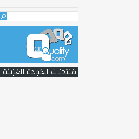
مُنتديَات الجَودة العَرَبيّة