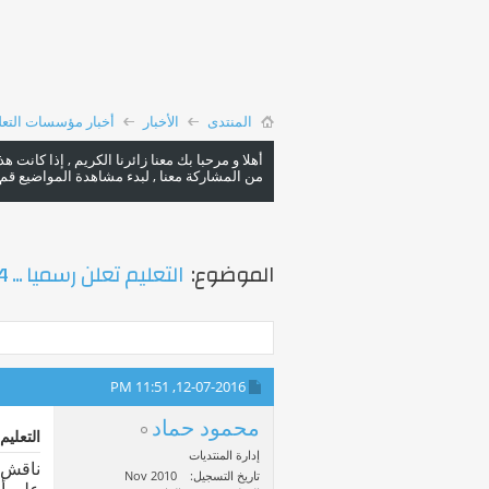
المنتدى
الأخبار
أخبار مؤسسات التعل
أهلا و مرحبا بك معنا زائرنا الكريم , إذا كانت 
من المشاركة معنا , لبدء مشاهدة المواضيع قم با
الموضوع:
التعليم تعلن رسميا ... 24 سبتمبر المقبل بدء العام الدراسي الجديد
11:51 PM
12-07-2016,
محمود حماد
التعليم تعلن رسميا 
إدارة المنتديات
تاريخ التسجيل
Nov 2010