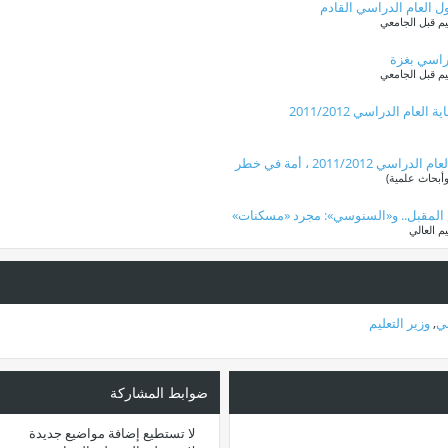
م قبل الجامعي
دراسي بغزة
م قبل الجامعي
م الدراسي 2011/2012
2011/ ، أمة في خطر
أبحاث علمية)
عام المقبل.. و«السنوسي»: مجرد «مسكنات»
 العالي
ني
,
وزير التعليم
ضوابط المشاركة
لا تستطيع
إضافة مواضيع جديدة