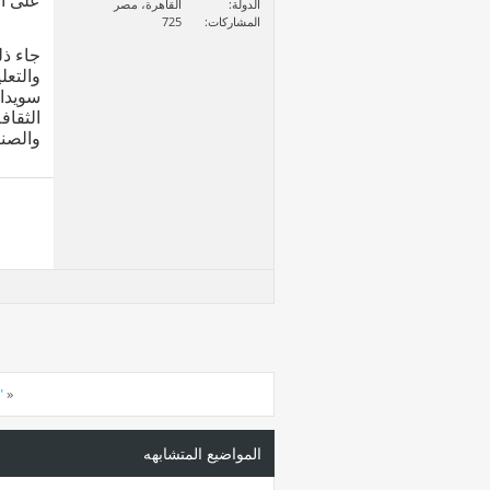
على أن 
الدولة
القاهرة، مصر
المشاركات
725
جاء ذل
والتعل
سويدان
الثقاف
والصنا
«
"
المواضيع المتشابهه