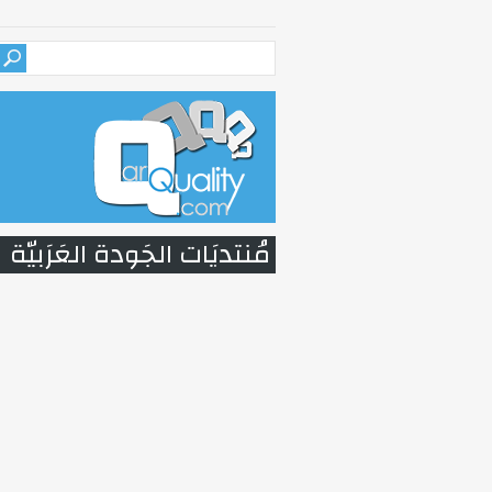
مُنتديَات الجَودة العَرَبيّة