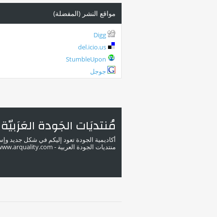
مواقع النشر (المفضلة)
Digg
del.icio.us
StumbleUpon
جوجل
مُنتديَات الجَودة العَرَبيّة
أكاديمية الجودة تعود إليكم في شكل جديد وإ
منتديات الجودة العربية - www.arquality.com - ملتقى خبراء الجودة في الوطن العربي