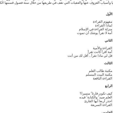
ا وأسباب العزوف عنها والعقبات التي تقف في طريقها من خلال ستة فصول قسمها الكا
لأول
مفهوم القراءة
لماذا القراءة
منزلة القراءة في الإسلام
أمة لا تقرأ يوشك أن تموت
لثاني
القراءة والأمية
أمة اقرأ كانت تقرأ
قل لي ماذا تقرأ .. أقل لك من أنت
لثالث
مكتبة طالب العلم
مكتبة البيت المسلم
القراءة النافعة
لرابع
كيف تكون قارئا ً متميزا؟
العلم صيد ُ والكتابة ُ قيده
احذر أربعا أيها القارئ
القراءة السريعة
الخامس