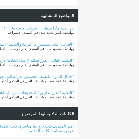
المواضيع المتشابهه
هل تعلم ماذا ينتظرنا " ستبكي وانت تقرأ " !
بواسطة ناصر محمد عبده في المنتدى الإستراحة
"العربى" يلغى منصبين بـ"التربية والتعليم" ا
بواسطة محمود حماد في المنتدى أخبار مؤسسات التعلي
"التعليم العالى" تقرر هيكلة "إعداد القادة" لار
بواسطة محمود حماد في المنتدى أخبار مؤسسات التعليم
"جمال الدين" يكتشف تخصيص"بدر"صالتى"جيم" ب
بواسطة عماد عبد الوهاب عبد العال في المنتدى أخبار
"التعليم" تقرر تطبيق "المحذوفات" من المناهج ع
بواسطة عماد عبد الوهاب عبد العال في المنتدى أخبار
الكلمات الدلالية لهذا الموضوع
أمير المدري
,
كتب بروابط مباشرة
,
كتب علمية
عرض سحابة الكلمة الدلالية