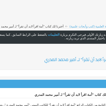
ة العلمية (كتب وأبحاث علمية)
أخترنا لك كتاب "أمة اقرأ لابد أن تقرأ" لـ أمير محمد
هذه زيارتك الأولى فيرجى التكرم بزيارة
التعليمات
بالضغط على الرابط السابق , كما يسعدن
ختيار المنتدى الذي تريد زيارته .
أ لابد أن تقرأ" لـ أمير محمد المدري
لك كتاب "أمة اقرأ لابد أن تقرأ" لـ أمير محمد المدري
الثانية من الكتاب الرائع "أمة اقرأ لابد أن تقرأ" للكاتب اليمني "أمير محمد المدري"، يت