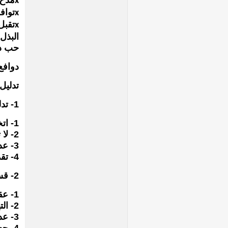
مدح 
x
تواف
x
تقبل
x
البذل
حب دا
دوافع
تدليل
1- تدليل زائد :
1- اتخاذ قرارات للأبناء ولا تدعهم يحلون مشاكلهم بأنفسهم.
2- لا تدع أبناءك يجربون البرد والإجهاد والمخاطر والفشل والإحباط وبالتالىلا تدعهم يجربون الحياة.
3- عدم تشجيعهم على تحمل المسئولية.
4- تقديم الحماية الزائدة عن الحد للأبناء.
2- قسوة وعنف :
1- عقاب الأبناء وخاصة البدنى أمام الجميع وعدم مدحهم.
2- التهديد والوعيد الدائم للأبناء.
3- عدم السماح لهم بفرصة للتعبير عن مشاعرهم من غضب وحزن وخوف.