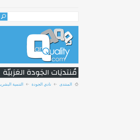
مُنتديَات الجَودة العَرَبيّة
المنتدى
نادي الجودة
التنمية البشرية