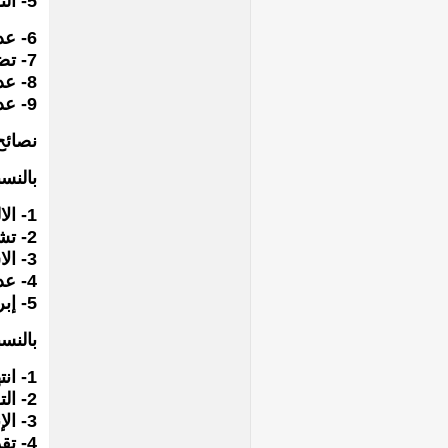
5- التشاؤم المستمر وتوقع السوء.
6- عدم الثقة فى الأبناء.
7- تضارب الآراء داخل الأسرة.
8- عدم التعاون بين الأسرة والمدرسة.
9- عدم وعى الآباء بمسئوليتهم تجاه الأبناء.
نصائح
بالنسب
1- الالتزام بالانضباط الذى يستمر مع الأبناء فى جميع مراحل حياتهم ويكونانضباطاً عادلاً.
2- تشجيع الانضباط الذاتى بتكليف الإبن بواجبات منظمة وجعلهم مسئولينعن تصرفاتهم.
3- الاستماع إلى الابن دون تسرع فى الحكم وإشعاره أنه مهم.
4- عدم إحراج الابن وخاصة أمام الآخرين.
5- إبراز نواحى التقدم فى العمل والشخصية دون التركيز على جوانب الفشل.
بالنس
1- انتهاز الفرصة للتعبير عن المشاعر والأفكار بأمانة.
2- التواصل بمحبة مع الأبوين والأبناء.
3- الإنصات الجيد للأبناء.
4- تقديم المحبة للأبناء غير مشروطة ويساعده هذا على حب نفسه وتقبلها.