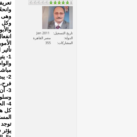
تعريف
وانحلا
وهى ت
وكل ف
والأب
تاريخ التسجيل
Jan 2011
انفعا
الدولة
مصر القاهرة
الأمور
المشاركات
355
تأثير 
1- ي
والوا
مباشر
2- ي
فرح، 
3- أ
وسلوك
4- ا
كل هذ
المسئو
توجد 
يؤثر 