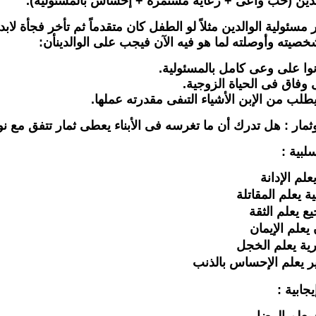
لدين (حب واعى + رعاية مستمرة + إحساس بالمسئولية).
 مسئولية الوالدين مثلاً لو الطفل كان متقدماً ثم تأخر فجأة لا
صيته وأوصلته لما هو فيه الآن فيجب على الوالدينأن:
نوا على وعى كامل بالمسئولية.
 وفاق فى الحياة الزوجية.
يطلب من الإبن الأشياء التىفى مقدرته عملها.
وثمار : هل تدرك أن ما تغرسه فى الأبناء يعطى ثمار تتفق مع ن
لبية :
علم الإدانة
ة يعلم المقاتلة
ع يعلم الثقة
يعلم الإيمان
ة يعلم الخجل
ر يعلم الإحساس بالذنب
يجابية :