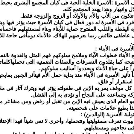
 الأسرة :
الأسرة الخلية الحية فى كيان المجتمع البشرى يحيط 
ل وانهيار وهذا يهدد المجتمع كله.
تكون من الأب والأم والأولاد أو الزوج والزوجة فقط.
رد فى الأسرة له دور فعال فى كيان الأسرة حيث يؤثر فيها ويتأث
وة اليقظة والقلب المفتوح حماية للأبناء وبناء لمستقبلهم فاحسا
ل عاطفى طائش ربما يعرضهم للهلاك. فالأبناء دوماًفى حاجة للال
.
الأسرة فى الأبناء :
تبع الأبناء خطوات الآباء وملامح سلوكهم فهم المثل والقدوة با
ضحة كما يقلدون التصرفات والصفات الضمنية التى تحملهاكلماتهم 
اً على حياة الأبناء ويحددوا أساليب سلوكهم.
بدأ تأثير الأسرة فى الأبناء منذ بداية حمل الأم فيتأثر الجنين بم
استقرار أو قلق.
ن كل موقف يمر به الإبن فى طفولته يؤثر فيه ويترك آثار فى 
ه وتساعده على النجاح أو تؤدى به إلى الفشل.
لجو العام الذى يعيش فيه الإبن من تقبل أو رفض ومن مشاعر 
ا يطبع علامات على شخصيته.
لية الأسرية (الوالدين) :
بيوت تعرف مسئوليتها وتتحملها، وأخرى لا تعى شيئاً فهذا الإختل
فى نجاحهم ومستقبلهم.