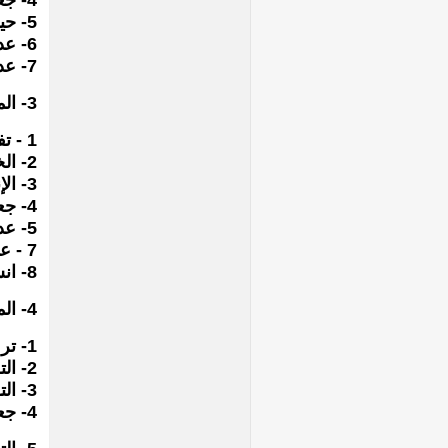
4- جعل الأبناء يحسون أن أخطائهم خطايا وآثام.
5- حين يسألك أحد الأبناء (لماذا) تقمعه بقولك لأنى أنا قلت ذلك.
6- عدم التعبير للأبناء عن مدى حبك لهم وعدم مناقشة مشاعرك معهم.
7- عدم محاولة احتضانهم وإظهار عواطفك تجاههم.
3- المشاكل الأسرية :
1 - تفكك الأسرة.
2- الخلافات المستمرة بين الزوجين.
3- الإنفصال بين الزوجين.
4- جعل جو المنزل يسوده فوضى وتشويش.
5- عدم التجمع للأكل كأسرة معاً.6 - عدم خروج جميع أفراد الأسرة معاً.
7 - عمل الأب لفترات طويلة خارج المنزل.
8- انشغال الأب بالحصول على المال.
4- المستوى الثقافى والإجتماعى للأسرة :
1- ترك مسئولية التربية الخلقية (السلوكية) والروحية كاملة للمدرسة.
2- التحدث إلى الأبناء وليس معهم وعدم الإصغاء إليهم.
3- التوقع دائماً من الأبناء التفوق والحصول على امتيازات فى جميع الموادالدراسية.
4- جعل الأبناء يعتقدون أنك لا تخطئ.