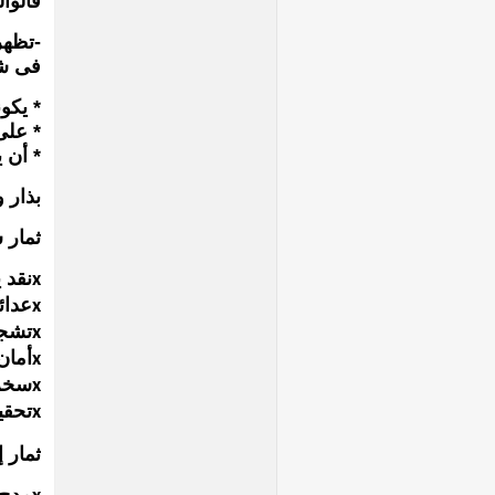
فالوا
-تظهر
فى شخ
* يكو
* على
* أن 
بذار 
ثمار س
نقد ي
x
عدائي
x
تشجي
x
أمان 
x
سخري
x
تحقي
x
ثمار إ