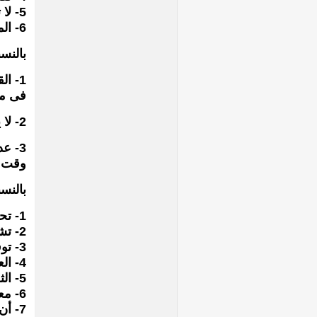
5- لا تهدد الإبن واشعره بالأمان.
6- المساعدة على التعبير عن مشاعرهم بحرية.
بالنس
1- ا
فى مبا
2- لا يستخدم الإبن لتحقيق بعض الأغراض بين الزوجين فى الأسرة.
3- عدم الإنشغال فى العمل وترك الأبناء بل يجب إعطائهم
وقت 
بالنس
1- تحديد أسلوب للترويح عن النفس داخل الأسرة.
2- تشجيع الإبن عندما ينجح فى المدرسة.
3- توفير معلومات دقيقة عن المخدرات والخمور والجرائم.
4- العلاقات الجنسية وغيرها من المجالات التى تكون مصدر خوف وتساؤل للأبناء.
5- الثقة بالإبن دائماً والمعاملة باحترام.
6- معرفة الأماكن التى تذهب لها الأبناء وأنشطتهم وأصدقائهم.
7- أ