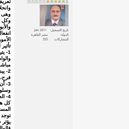
تعريف
وانحلا
وهى ت
وكل ف
والأب
تاريخ التسجيل
Jan 2011
انفعا
الدولة
مصر القاهرة
الأمور
المشاركات
355
تأثير 
1- ي
والوا
مباشر
2- ي
فرح، 
3- أ
وسلوك
4- ا
كل هذ
المسئو
توجد 
يؤثر 
فالوا