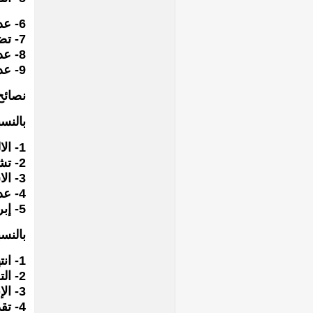
6- عدم الثقة فى الأبناء.
7- تضارب الآراء داخل الأسرة.
8- عدم التعاون بين الأسرة والمدرسة.
9- عدم وعى الآباء بمسئوليتهم تجاه الأبناء.
نصائح
بالنسب
1- الالتزام بالانضباط الذى يستمر مع الأبناء فى جميع مراحل حياتهم ويكونانضباطاً عادلاً.
2- تشجيع الانضباط الذاتى بتكليف الإبن بواجبات منظمة وجعلهم مسئولينعن تصرفاتهم.
3- الاستماع إلى الابن دون تسرع فى الحكم وإشعاره أنه مهم.
4- عدم إحراج الابن وخاصة أمام الآخرين.
5- إبراز نواحى التقدم فى العمل والشخصية دون التركيز على جوانب الفشل.
بالنس
1- انتهاز الفرصة للتعبير عن المشاعر والأفكار بأمانة.
2- التواصل بمحبة مع الأبوين والأبناء.
3- الإنصات الجيد للأبناء.
4- تقديم المحبة للأبناء غير مشروطة ويساعده هذا على حب نفسه وتقبلها.