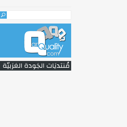
مُنتديَات الجَودة العَرَبيّة