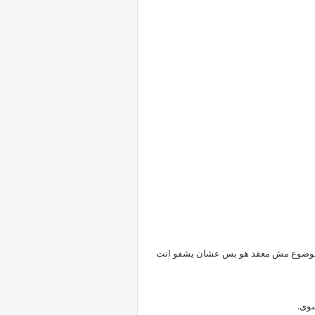
 ..الخ)الموضوع مش معقد هو بس عشان يشفو انت
سوى.