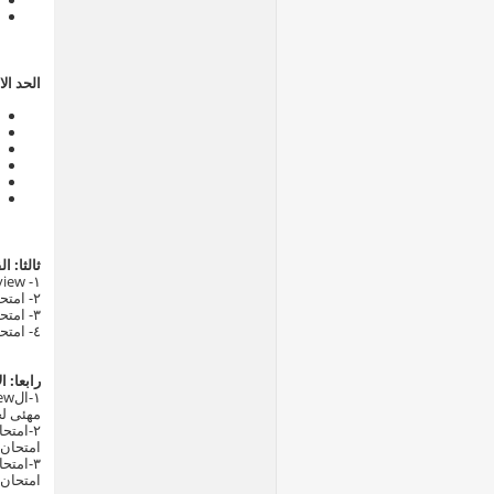
الحد الا
ثالثا: ا
٢- امتحان الIQ
٣- امتحان الEnglish
٤- امتحان الcomputer ‏ (Microsoft office specialist )
رابعا: ا
مهئى لج
٢-امتحان القدرات (IQ)
امتحان 
٣-امتحان الEnglish
امتحان 