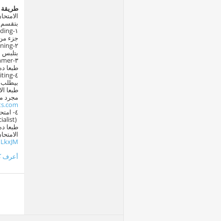
طريقة ا
الامتحا
بتقسم ل
جزء من 
بتلبس ا
طبعا ده
بيطلب م
طبعا الامت
مجرد ما تكتب على جوجل t
sts.com
٤- امتحان الcomputer
‏ (Microsoft office specialist )
الامتحان هيكون في 
1LkxJM
أعرف ك