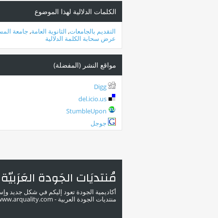
الكلمات الدلالية لهذا الموضوع
التقديم بالجامعات
,
الثانوية العامة
,
جامعة المس
عرض سحابة الكلمة الدلالية
مواقع النشر (المفضلة)
Digg
del.icio.us
StumbleUpon
جوجل
مُنتديَات الجَودة العَرَبيّة
أكاديمية الجودة تعود إليكم في شكل جديد وإ
منتديات الجودة العربية - www.arquality.com - ملتقى خبراء الجودة في الوطن العربي