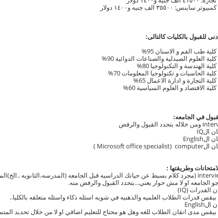
تجاره: ٤١٥٠٠ الف جنيه و١٤٠٠ دولار
كمبيوتر ساينس: ٣٥٥٠٠ الف جنيه و١٤٠٠ دولار
دنى للقبول بالكليات كالتالى:
كلية طب الفم و الاسنان 95%
كلية العلوم الصيدلية والصناعات الدوائية 90%
كلية الهندسة و التكنولوجيا 80%
كلية الحاسبات و تكنولوجيا المعلومات 70%
كلية التجارة و ادارة الاعمال 65%
كلية الاقتصاد و العلوم السياسية 60%
لقبول في الجامعه:
لامتحانات وطريقتها :
١-الinterview (مجرد كلام بسيط عن حياتك الدراسيه قبل الجامعه (المدرسه،الثانويه
و الجامعه او لا مش حوار يعني...بتحدد القبول والرفض منه.
بيقس قدرات الطلاب العلميه والذهنيه في شويه اسئله ذكاء واسئله متعلقه بالكليا..
بيقس مدى اتقان الطلاب للغه وهل هو محتاج للتعليم اضافي او لا من خلال تحديد المت