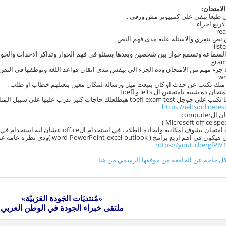
لامتحان:
ن طبعا ببقى على كمبيوتر مش ورقي .
اربع اجزاء
نص بتقري والاسئله عليه مدى فهم النص
لسماعه وتسمع حوار بين شخصين وبعدها بسئلو في فهم الحوار وتذاكر الاحداث والحوا
 جزء مهم من الامتحان وده الجزء الي بيقس مدى اتقان قواعد اللغه وتوظفها في النص 
نك تكتب عن حدث او كان بتبعت ميل ورساله لمكان معين بتعتلهم خطاب او طلب .
حان ده شبيه بامتحنين ال ielts و toefl
toefl exam tes هيطلعلك حاجات كتير تدرب عليها على سبيل المثال
https://ieltsonlinete
طبعا ده امتحان بشوف امكانيه وايجاده الطلاب ف
اهم اربع برامج ( word-PowerPoint-excel-outlook )ودي نظره عامه عن الامتحان.
https://youtu.be/gfPJV
ل حاجة عن الجامعة من موقعها الرسمي من هنا
«مُنتديَات الجَودة العَرَبيّة»
ملتقى خبراء الجودة في الوطن العربي