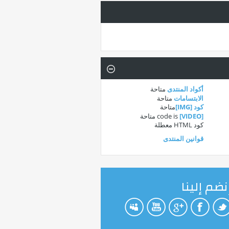
أكواد المنتدى
متاحة
الابتسامات
متاحة
كود [IMG]
متاحة
[VIDEO]
code is
متاحة
كود HTML
معطلة
قوانين المنتدى
نضم إلينا