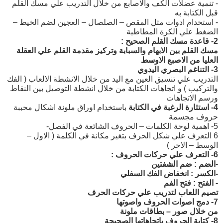
- تنمية عضلات الكف والاصابع من خلال التدريب علي مسك القلم
قبل الكتابة به
- استخدام ادوات مثل المقص – الصلصال – العجين لضم الخيط –
الضغط علي الكرة المطاطية
2
- قاعدة مسك القلم الصحيح :
مسك القلم بين الابهام والسبابة وتركيز مقدمة القلم علي العقلة
العليا من الاصبع الاوسط
3
- التناغم البصري اليدوي
التدريب علي تنسيق العين مع اليد من خلال الانشطة الالعاب ( الفك
والتركيب ) و اتجاهات الكتابة من خلال انشطة التوصيل بين النقاط
ورسم الاتجاهات
4- استثارة الرغبة في الكتابة
باستخدام اوراق ملونة اشكال محببة
حروف مجسمة
5- اهمية لوحة الكلمات – الحروف الشائعة في الفصل-
6 التعرف علي شكل الحرف بتغير مكانة في الكلمة ( الاول –
الوسط – الاخر )
6
-
التعرف علي حركات الحروف :
-الضم : ضم الشفتين
-الكسر : انخفاض الفك السفلي
- الفتح : فتح الفم
تصيم اللعاب لتدريب علي حركات الحرف
7
-
دمج اصوات الحروف واصوتها
من خلال صور – بطاقات ملونة
8- كتابة الحروف باتجاهاتها الصحيحة