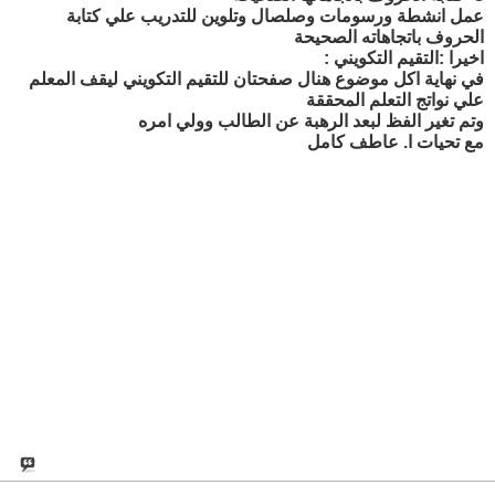
عمل انشطة ورسومات وصلصال وتلوين للتدريب علي كتابة
الحروف باتجاهاته الصحيحة
اخيرا :التقيم التكويني :
في نهاية اكل موضوع هنال صفحتان للتقيم التكويني ليقف المعلم
علي نواتج التعلم المحققة
وتم تغير الفظ لبعد الرهبة عن الطالب وولي امره
مع تحيات ا. عاطف كامل