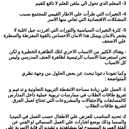
3- المعلم الذي تحول الي ملقن للعلم لا ناقع للقيم
4- التغيرات التي طرأت علي الاطار القيمي للمجتمع بسبب
المشكلات الاقتصادية التي تعاني منها الاسر
5- كثرة التغيرات السياسية والثورات التي افرزت جيل اغلبة لا
يشعر بالامان ويمثل هذا الامان الاحساس بالقوة المفرطة والسطرة
علي الاضعف
- وهناك الكثير من الاسباب الاخري لتلك الظاهرة الخطيرة و لكن
نحن استعرضنا الاسباب الرئيسية لظاهرة العنف المدرسي وليس
كل الاسباب
وكما تعودنا دعونا نبحث عن بعض الحلول من وجهة نظري
المتواضعة :
1- العمل علي زيادة مساحة الانشطة التربوية التعاونية و تدعيم و
تفريغ طاقات الطلاب في ممارسات تربوية عملية داخل المدارس
كالمسابقات والاحتفالات والمشروعات التي تحتاج لعمل الفرق
لتفريغ طاقات الطلاب
2- تحديد المناسب للعرض علي الاطفال حسب العمل في الميديا
والسنما وذلك بوضع اشارات علي العمل السنمائي او الفني عن
الفئة العمرية المسموح لها بمشاهدته و تشديد الرقابة الاسرية علي