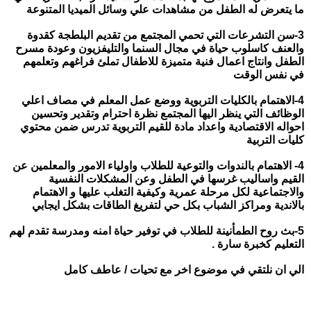
ما يتعرض له الطفل من مشاهدات علي وسائل الميديا المتنوعة
3-سن التشرعات التي تحمي المجتمع من تقديم البلطجة كقدوة
والعنف كاسلوب حياة في مجال السنما والتليفزيون وعودة مسرح
الطفل وانتاج اعمال فنية متميزة للاطفال تملئ فراغهم وتعلمهم
في نفس الوقت
4-الاهتمام بالكليات التربوية ووضع عمل المعلم في مصاف اعلي
الوظائف التي ينظر اليها المجتمع نظرة احترام وتقدير وتحسين
احواله الاقتصادية واعداد مادة للقيم التربوية تدرس ضمن محتوي
كليات التربية
4- الاهتمام بالندوات والتوعية للطلاب واولياء الامور والمعلمين عن
القيم واساليب غرسها في الطفل وعن المشكلات النفسية
والاجتماعية لكل مرحلة عمرية وكيفية التغلب عليها و الاهتمام
بالاندية ومراكز الشباب بكل حي لتفريغ الطاقات بشكل ايجابي
5-بث روح الطمأنينة للطلاب في توفير حياة امنه ومدرسة تقدم لهم
التعليم كخبرة سارة .
الي ان نلتقي في موضوع اخر مع تحيات / عاطف كامل