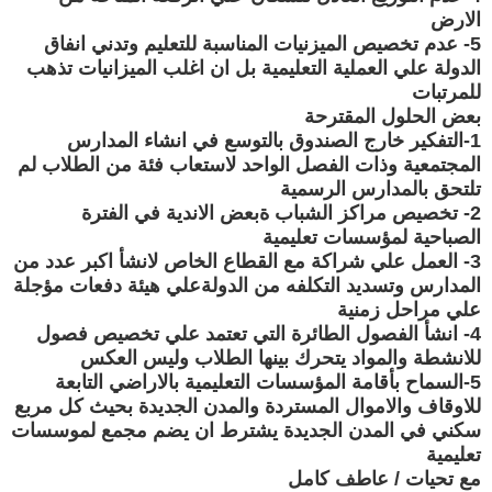
الارض
5- عدم تخصيص الميزنيات المناسبة للتعليم وتدني انفاق
الدولة علي العملية التعليمية بل ان اغلب الميزانيات تذهب
للمرتبات
بعض الحلول المقترحة
1-التفكير خارج الصندوق بالتوسع في انشاء المدارس
المجتمعية وذات الفصل الواحد لاستعاب فئة من الطلاب لم
تلتحق بالمدارس الرسمية
2- تخصيص مراكز الشباب ةبعض الاندية في الفترة
الصباحية لمؤسسات تعليمية
3- العمل علي شراكة مع القطاع الخاص لانشأ اكبر عدد من
المدارس وتسديد التكلفه من الدولةعلي هيئة دفعات مؤجلة
علي مراحل زمنية
4- انشأ الفصول الطائرة التي تعتمد علي تخصيص فصول
للانشطة والمواد يتحرك بينها الطلاب وليس العكس
5-السماح بأقامة المؤسسات التعليمية بالاراضي التابعة
للاوقاف والاموال المستردة والمدن الجديدة بحيث كل مربع
سكني في المدن الجديدة يشترط ان يضم مجمع لموسسات
تعليمية
مع تحيات / عاطف كامل