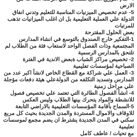
الارض
5- عدم تخصيص الميزنيات المناسبة للتعليم وتدني انفاق
الدولة علي العملية التعليمية بل ان اغلب الميزانيات تذهب
للمرتبات
بعض الحلول المقترحة
1-التفكير خارج الصندوق بالتوسع في انشاء المدارس
المجتمعية وذات الفصل الواحد لاستعاب فئة من الطلاب لم
تلتحق بالمدارس الرسمية
2- تخصيص مراكز الشباب ةبعض الاندية في الفترة
الصباحية لمؤسسات تعليمية
3- العمل علي شراكة مع القطاع الخاص لانشأ اكبر عدد من
المدارس وتسديد التكلفه من الدولةعلي هيئة دفعات مؤجلة
علي مراحل زمنية
4- انشأ الفصول الطائرة التي تعتمد علي تخصيص فصول
للانشطة والمواد يتحرك بينها الطلاب وليس العكس
5-السماح بأقامة المؤسسات التعليمية بالاراضي التابعة
للاوقاف والاموال المستردة والمدن الجديدة بحيث كل مربع
سكني في المدن الجديدة يشترط ان يضم مجمع لموسسات
تعليمية
مع تحيات / عاطف كامل