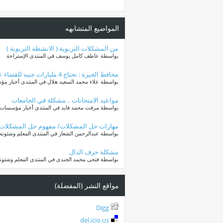
المواضيع المتشابهه
من المشكلات التربوية ( الانشطة التربوية )
بواسطة عاطف كامل يوسف في المنتدى الإستراحة
محافظ الجيزة : نحتاج 4 مليارات جنيه للقضاء علي كثافة الفصول
بواسطة علاء محمد السعيد هلال في المنتدى أخبار مؤس
مواعيد الامتحانات .. مشكلة في الجامعات
بواسطة مرفت محمد فايد في المنتدى أخبار مؤسسات ال
مهارات حل المشكلات/ مفهوم حل المشكلات
بواسطة عبدالرحمن الشعار في المنتدى المعلم وشئونه
مشكلة حرف الدال
بواسطة فتحى محمد الجندى في المنتدى المعلم وشئون
مواقع النشر (المفضلة)
Digg
del.icio.us