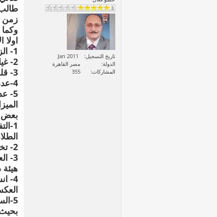
طالب 
زمن ا
وكما 
اولا 
1- الزيادة السكانية المستمرة والتي لم يواكبها خطة انشاءات مدروسة للمدارس
تاريخ التسجيل
Jan 2011
2- غياب التخطيط للمدن وظهور العشوئيات
الدولة
مصر القاهرة
3- قلة الصيانة للمباني والاثات في المؤسسات التعليمية
المشاركات
355
4-عدم التوزيع العادل للسكان علي الرقعة المتاحة من الارض
5- ع
الميز
بعض ا
1-ال
الطلا
2- تخصيص مراكز الشباب ةبعض الاندية في الفترة الصباحية لمؤسسات تعليمية
3- ا
هيئة 
4- ا
العك
5-ال
بحيث 