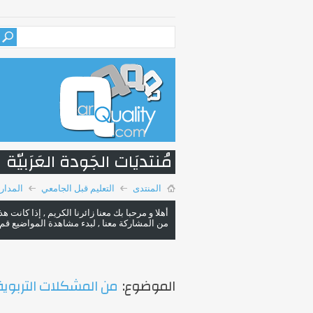
مُنتديَات الجَودة العَرَبيّة
المنتدى
التعليم قبل الجامعي
المدا
أهلا و مرحبا بك معنا زائرنا الكريم , إذا كانت 
من المشاركة معنا , لبدء مشاهدة المواضيع قم با
الموضوع:
من المشكلات التربوي