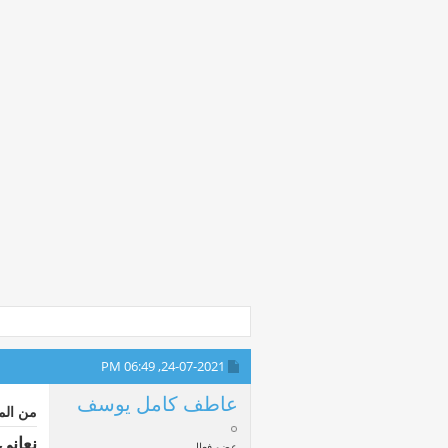
06:49 PM
24-07-2021,
عاطف كامل يوسف
من الم
نعاني
عضو فعال