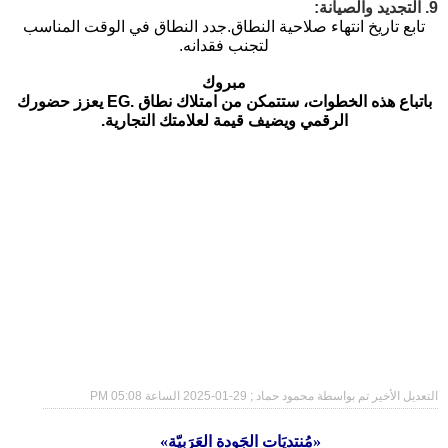
9. التجديد والصيانة:
تابع تاريخ انتهاء صلاحية النطاق.
جدد النطاق في الوقت المناسب
لتجنب فقدانه.
مبروك
باتباع هذه الخطوات، ستتمكن من امتلاك نطاق .EG يعزز حضورك
الرقمي ويضيف قيمة لعلامتك التجارية.
التعديل الأخير تم بواسطة محمود حماد ; 29-01-2025 الساعة
05:08 PM
«مُنتديَات الجَودة العَرَبيّة»