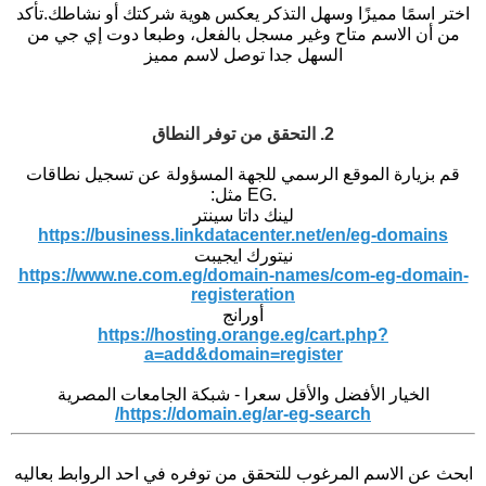
اختر اسمًا مميزًا وسهل التذكر يعكس هوية شركتك أو نشاطك.
تأكد
من أن الاسم متاح وغير مسجل بالفعل، وطبعا دوت إي جي من
السهل جدا توصل لاسم مميز
2. التحقق من توفر النطاق
قم بزيارة الموقع الرسمي للجهة المسؤولة عن تسجيل نطاقات
.EG مثل:
لينك داتا سينتر
https://business.linkdatacenter.net/en/eg-domains
نيتورك ايجيبت
https://www.ne.com.eg/domain-names/com-eg-domain-
registeration
أورانج
https://hosting.orange.eg/cart.php?
a=add&domain=register
الخيار الأفضل والأقل سعرا - شبكة الجامعات المصرية
https://domain.eg/ar-eg-search/
ابحث عن الاسم المرغوب للتحقق من توفره في احد الروابط بعاليه