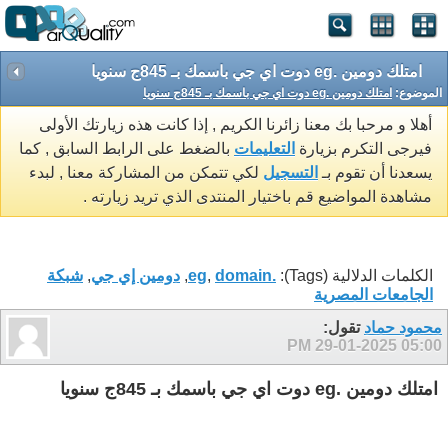
امتلك دومين .eg دوت اي جي باسمك بـ 845ج سنويا
الموضوع:
امتلك دومين .eg دوت اي جي باسمك بـ 845ج سنويا
أهلا و مرحبا بك معنا زائرنا الكريم , إذا كانت هذه زيارتك الأولى
فيرجى التكرم بزيارة
التعليمات
بالضغط على الرابط السابق , كما
يسعدنا أن تقوم بـ
التسجيل
لكي تتمكن من المشاركة معنا , لبدء
مشاهدة المواضيع قم باختيار المنتدى الذي تريد زيارته .
الكلمات الدلالية (Tags):
.eg
domain
,
,
دومين إي جي
,
شبكة
الجامعات المصرية
محمود حماد
تقول:
29-01-2025
05:00 PM
امتلك دومين .eg دوت اي جي باسمك بـ 845ج سنويا