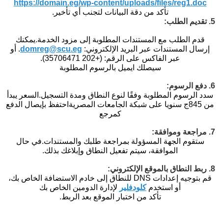
https://domain.eg/wp-content/uploads/files/reg1.doc
تأكد من دقة البيانات لتجنب أي تأخير.
5. تقديم الطلب:
قدم الطلب مع المستندات المطلوبة إلى مزود الخدمة.
يمكنك
إرسال المستندات عبر البريد الإلكتروني:
domreg@scu.eg
.
أو
عبر الفاكس على الرقم: (+202 35706471).
سيصلك ايميل بالرسوم المطلوبة
6. دفع الرسوم:
سدد الرسوم المطلوبة وفقًا لنوع النطاق ومدة التسجيل.
السعر يبدأ
من 845ج سنويا على شبكة الجامعات المصرية
احتفظ بإيصال الدفع
كمرجع
7. مراجعة وموافقة:
ستقوم الجهة المسؤولة بمراجعة طلبك والمستندات.
في حال
الموافقة، سيتم تفعيل النطاق وإبلاغك بذلك.
8. ربط النطاق بالموقع الإلكتروني:
قم بتوجيه إعدادات DNS للنطاق إلى خادم الاستضافة الخاص بك،
أو استخدم
كلودفلير
لإدارة الدومين الخاص بك
تأكد من اختبار الموقع بعد الربط.