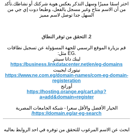
اختر اسمًا مميزًا وسهل التذكر يعكس هوية شركتك أو نشاطك.
تأكد
من أن الاسم متاح وغير مسجل بالفعل، وطبعا دوت إي جي من
السهل جدا توصل لاسم مميز
2. التحقق من توفر النطاق
قم بزيارة الموقع الرسمي للجهة المسؤولة عن تسجيل نطاقات
.EG مثل:
لينك داتا سينتر
https://business.linkdatacenter.net/en/eg-domains
نيتورك ايجيبت
https://www.ne.com.eg/domain-names/com-eg-domain-
registeration
أورانج
https://hosting.orange.eg/cart.php?
a=add&domain=register
الخيار الأفضل والأقل سعرا - شبكة الجامعات المصرية
https://domain.eg/ar-eg-search/
ابحث عن الاسم المرغوب للتحقق من توفره في احد الروابط بعاليه