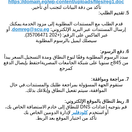
https://domain.eg/wp-content/uploads/files/reg1.doc
تأكد من دقة البيانات لتجنب أي تأخير.
5. تقديم الطلب:
قدم الطلب مع المستندات المطلوبة إلى مزود الخدمة.
يمكنك
إرسال المستندات عبر البريد الإلكتروني:
domreg@scu.eg
.
أو
عبر الفاكس على الرقم: (+202 35706471).
سيصلك ايميل بالرسوم المطلوبة
6. دفع الرسوم:
سدد الرسوم المطلوبة وفقًا لنوع النطاق ومدة التسجيل.
السعر يبدأ
من 845ج سنويا على شبكة الجامعات المصرية
احتفظ بإيصال الدفع
كمرجع
7. مراجعة وموافقة:
ستقوم الجهة المسؤولة بمراجعة طلبك والمستندات.
في حال
الموافقة، سيتم تفعيل النطاق وإبلاغك بذلك.
8. ربط النطاق بالموقع الإلكتروني:
قم بتوجيه إعدادات DNS للنطاق إلى خادم الاستضافة الخاص بك،
أو استخدم
كلودفلير
لإدارة الدومين الخاص بك
تأكد من اختبار الموقع بعد الربط.