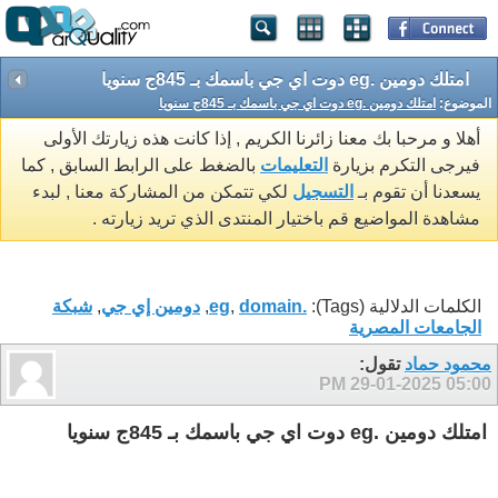
امتلك دومين .eg دوت اي جي باسمك بـ 845ج سنويا
الموضوع:
امتلك دومين .eg دوت اي جي باسمك بـ 845ج سنويا
أهلا و مرحبا بك معنا زائرنا الكريم , إذا كانت هذه زيارتك الأولى
فيرجى التكرم بزيارة
التعليمات
بالضغط على الرابط السابق , كما
يسعدنا أن تقوم بـ
التسجيل
لكي تتمكن من المشاركة معنا , لبدء
مشاهدة المواضيع قم باختيار المنتدى الذي تريد زيارته .
الكلمات الدلالية (Tags):
.eg
domain
,
,
دومين إي جي
,
شبكة
الجامعات المصرية
محمود حماد
تقول:
29-01-2025
05:00 PM
امتلك دومين .eg دوت اي جي باسمك بـ 845ج سنويا