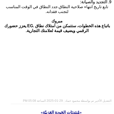
9. التجديد والصيانة:
تابع تاريخ انتهاء صلاحية النطاق.
جدد النطاق في الوقت المناسب
لتجنب فقدانه.
مبروك
باتباع هذه الخطوات، ستتمكن من امتلاك نطاق .EG يعزز حضورك
الرقمي ويضيف قيمة لعلامتك التجارية.
التعديل الأخير تم بواسطة محمود حماد ; 29-01-2025 الساعة
05:08 PM
«مُنتديَات الجَودة العَرَبيّة»