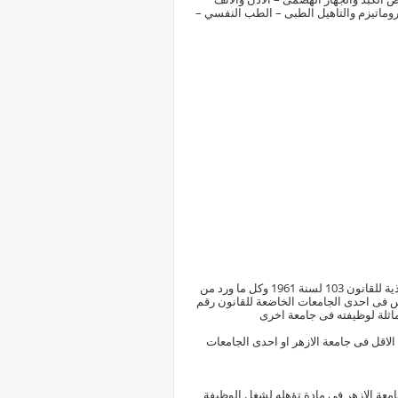
لروماتيزم والتاهيل الطبى – الطب النفسي –
ويشترط للمتقدم ان يكون مستوفيا للشروط الواردة بنص المادة 155 و 157 من اللائحة التنفيذية للقانون 103 لسنة 1961 وكل ما ورد من
ريس فى احدى الجامعات الخاضعة للقانون رقم
اقل فى جامعة الازهر او احدى الجامعات
معة الازهر فى مادة تؤهله لشغل الوظيفة