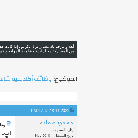
أهلا و مرحبا بك معنا زائرنا الكريم , إذا كانت 
من المشاركة معنا , لبدء مشاهدة المواضيع قم با
الموضوع:
وظائف أكاديمية شاغرة
07:52 PM
18-11-2025,
محمود حماد
وظائ
إدارة المنتديات
أعلنت ج
تاريخ التسجيل
Nov 2010
– الامر