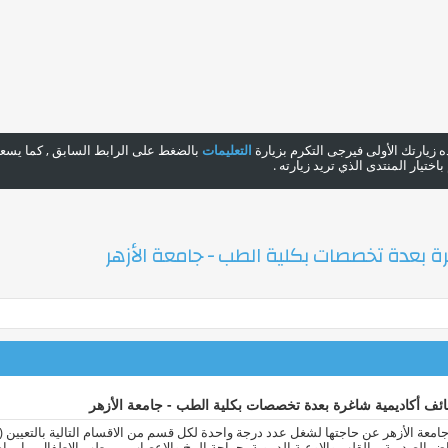
هذه زيارتك الأولى فيرجى التكرم بزيارة
التعليمات
بالضغط على الرابط السابق , كما يسعدن
ختيار المنتدى الذي تريد زيارته .
 بعدة تخصصات بكلية الطب - جامعة الأزهر
ف أكاديمية شاغرة بعدة تخصصات بكلية الطب - جامعة الأزهر
امعة الأزهر عن حاجتها لشغل عدد درجة واحدة لكل قسم من الاقسام التالية بالتعيين (
اض الصدرية – القلب والاوعية الدموية- جراحة المخ والاعصاب – – طب الاطفال – امراض