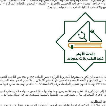
ة – جراحة العظام – جراحة التجميل والحروق – الاشعة – التخدير والعناية المركزة – ا
 والاعصاب ) بكلية الطب بنات دمياط الجديدة
 على القانون والائحة المنظمة له حتى تاريخ نشر الاعلان ....ولا يجوز لعضو هيئة التد
ة إلى ان يكون قد شغل وظيفة مدرس او ما يعادلها مدة خمس سنوات عمل فعلى على ال
 الاخرى المعترف بها او معهد فنى من طبقتها بالنسبة للمتقدم لدرجة استاذ مساعد ...
ت المطلوبة:
 حاصلا على الدكتوراه او ما يعادلها من احدى الجامعات المصرية ويفضل من خريجى جا