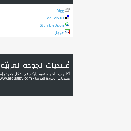
Digg
del.icio.us
StumbleUpon
جوجل
مُنتديَات الجَودة العَرَبيّة
أكاديمية الجودة تعود إليكم في شكل جديد وإ
منتديات الجودة العربية - www.arquality.com - ملتقى خبراء الجودة في الوطن العربي