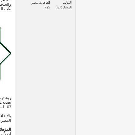
الدولة
القاهرة، مصر
والحنجر
المشاركات
725
طب المخ
تعديلات
103 لسنة 1961 وكدذا قانون تنظيم الجامعات رقم 49 لسنة 1972 التقدم لوظيفة معلن عنها مماثلة لوظيفته فى جامعة اخرى
بالاضاف
المصرية
المؤهلا
ان يكون