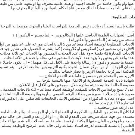
عنها واو يكون حاصلا من جامعة اجنبية او هيئة علمية معترف بها او معهد علمى من طبقتها
الاعلى للجامعات معادلة لذلك مع مراعاة احكام القوانين واللوائح المعترف بها
ات المطلوبة:
طلب باسم السيد أ.د/ نائب رئيس الجامعة للدراسات العليا والبحوث موضحا به الدرجة و
...
اصل الشهادات العلمية الحاصل عليها ( البكالويوس – الماجستير – الدكتوراة )
نسخة من رسالة ( الماجستير والدكتوراة )
الابحاث المطلوبة لوظيفة است
الاقل دولى منشور فى ( اسكوبس او كلاريفت ) كما يشترط الحصول على تقدير جيد فى 
الابحاث المجازة 42 نقطة – ولا يقل عدد المجلات المنشور بها الابحاث عن ثلاثة
عدد واحد عن بحثين ولا يزيد عدد الابحاث المنشورة فى مجلة واحدة عن ثلاثة ابحاث 
علمية ماجستير و دكتوراه ( رسالة واحدة على الاقل فى كل منهما ) – ان يكون حاصلا 
للمكتبة المركزية بجامعة الازهر واحضار خطاب بذلك ...
الايزيد سن المتقدم عن حمسون عاما عند التقدم للاعلان .....
شهادة تادية الخدمة العسكرية او الاعفاء منها بالنسبة للرجال...
صحيفة الحالة الجنائية حديثة صادرة خلال اسبوعين على الاقل قبل الاعلان ....
عدد 7 نسخ ورقية من الابحاث للمتقدم لوظيفة استاذ مساعد + c.d بالابحاث المقدمة ...
صورة شهادة ميلاد + صورة من بطاقة الرقم القومى سارية وبالوظيفة الحالية للمتقدم .
اصل شهادة معادلة الدكتوراة من المجلس الاعلى للجامعات للحاصلين على الدكتوراة من 
استمارة 103 ع.ح مدد سابقة
عدد اربعة صور شخصية ...
اذا كان المتقدم من العاملين بالحكومة او القطاع العام او المؤسسات والهيئات العامة 
معتمدة من جهة عمله صريحه على التقدم للاعلان – او اقرار بعدم العمل فى حالة عدم ا
يسدد مبلغ وقدره الفان جنيها للمكتبة الرقمية نظير تقييم المجلات المنشور بها الابحاث
العلمى ) بالنسبة للمتقدم لدرجة استاذ مساعد وفى حالة عدم الترشح للوظيفة يتسلم ال
الرقمية ...