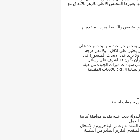
 يعتبرها المجلس الاعلى للازهر بالاتفاق مع
التخصص والكلية المراد المتقدم لها
اذ مساعد من 5 الى8 ابحاث موزعه على 24 شهر بين اول بحث واخر بحث منها بحث واحد على
بحثين على الاقل – ولا تقل درجة
 مجلات ولا يزيد عدد الابحاث المنشورة فى
– وان يكون قد اشرف على رسائل
على شهادات دورات الجودة من هيئة
ضمان الجودة – او من مركز ضمان الجودة بكلية التربية بنين بجامعة الازهر – يتم تسليم نسخة ال c.d بالابحاث المقدمة
..
جامعات اجنبية ....
للدولة يجب عليه تقديم موافقة كتابية
لعمل ...
 المقدمة وعمل البلاجريزم ( الانتحال
متقدم التقرير الصادر من المكتبة