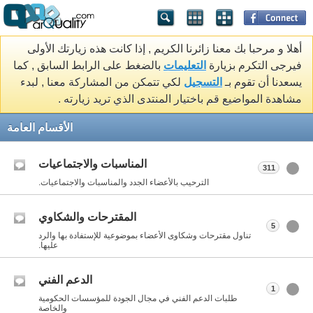
أهلا و مرحبا بك معنا زائرنا الكريم , إذا كانت هذه زيارتك الأولى
فيرجى التكرم بزيارة
التعليمات
بالضغط على الرابط السابق , كما
يسعدنا أن تقوم بـ
التسجيل
لكي تتمكن من المشاركة معنا , لبدء
مشاهدة المواضيع قم باختيار المنتدى الذي تريد زيارته .
الأقسام العامة
المناسبات والاجتماعيات
311
الترحيب بالأعضاء الجدد والمناسبات والاجتماعيات.
المقترحات والشكاوي
5
تناول مقترحات وشكاوى الأعضاء بموضوعية للإستفادة بها والرد
عليها.
الدعم الفني
1
طلبات الدعم الفني في مجال الجودة للمؤسسات الحكومية
والخاصة