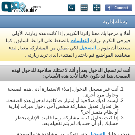
رسالة إدارية
أهلا و مرحبا بك معنا زائرنا الكريم , إذا كانت هذه زيارتك الأولى
فيرجى التكرم بزيارة
التعليمات
بالضغط على الرابط السابق , كما
يسعدنا أن تقوم بـ
التسجيل
لكي تتمكن من المشاركة معنا , لبدء
مشاهدة المواضيع قم باختيار المنتدى الذي تريد زيارته .
أنت لم تسجل الدخول بعد أو أنك لا تمتلك صلاحية للدخول لهذه
الصفحة. هذا قد يكون عائداً لأحد هذه الأسباب:
أنت غير مسجل الدخول. إملاء الاستمارة أدنى هذه الصفحة
وحاول مرة أخرى.
ليست لديك صلاحية أو إمتيازات كافية لدخول هذه الصفحة.
هل تحاول تعديل مشاركة شخص آخر, دخول ميزات إدارية
أو نظام متميز آخر؟
إذا كنت تحاول كتابة مشاركة, ربما قامت الإدارة بحظر
حسابك , أو أن حسابك لم يتم تفعيله بعد.
يتوجب عليك
التسجيل
حتى تتمكن من مشاهدة هذه الصفحة.