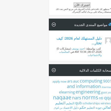
 ستظهر لك نافذة قم بكتابة الحروف في مربع النص بعد ذلك
تصلك رسالة على بريدك لتأكيد الإشتراك.
مواضيع المنتدى الجديدة
دليل المستهلك لعام 2026: كيف
تختار...
‏ كتب بواسطة:
احمد يوسف
‏(مشاركات 0)
08-07-2026,
10:34 AM
في
المناسبات
والاجتماعيات
حابة الكلمات الدلالية
computing
ars
auc
900
apply now
and information
downloa
engineering
elearning
gust
job
naqaae
norms
nars
qq
nti
qub
التعليم
wireles
scholarships
التعليم
لعالي
حكم
جودة التعليم
دليل الاعتماد
من أقوال