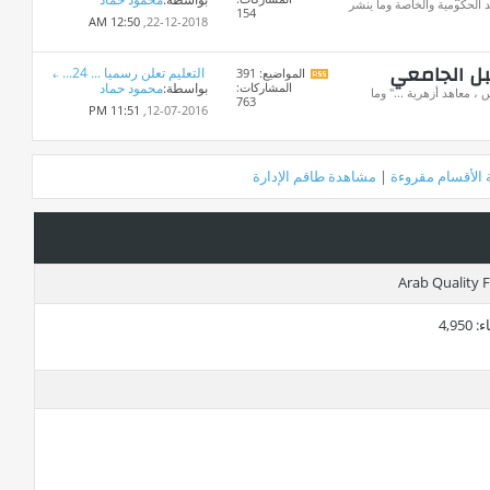
تغذيات
 الحكومية والخاصة وما ينشر
154
هذا
12:50 AM
22-12-2018,
المنتدى
بل الجامعي
التعليم تعلن رسميا ... 24...
المواضيع: 391
مشاهدة
المشاركات:
بواسطة:
محمود حماد
تغذيات
، معاهد أزهرية ..." وما
763
هذا
11:51 PM
12-07-2016,
المنتدى
 الأقسام مقروءة
|
مشاهدة طاقم الإدارة
ء
4,950