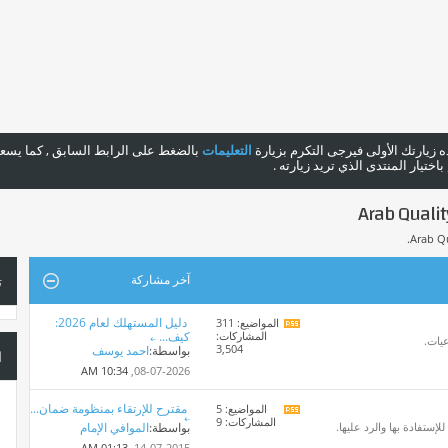
هذه زيارتك الأولى فيرجى التكرم بزيارة
التعليمات
بالضغط على الرابط السابق , كما يسعدن
ختيار المنتدى الذي تريد زيارته .
آخر مشاركة
ت
دليل المستهلك لعام 2026:
المواضيع: 311
مشاهدة
المشاركات:
كيف...
تغذيات
عيات.
3,504
بواسطة:
احمد يوسف
هذا
ا
المنتدى
10:34 AM
08-07-2026,
مقترح للإرتقاء بمنظومة ضمان...
المواضيع: 5
مشاهدة
المشاركات: 9
تغذيات
ستفادة بها والرد عليها.
بواسطة:
الموافي الإمام
هذا
01:13 AM
14-07-2015,