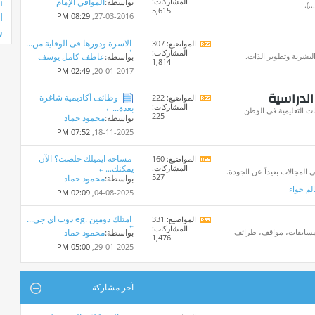
المشاركات:
بواسطة:
الموافي الإمام
تغذيات
.).
ا
5,615
هذا
ا
08:29 PM
27-03-2016,
المنتدى
ش
الاسرة ودورها فى الوقاية من...
المواضيع: 307
مشاهدة
المشاركات:
تغذيات
البشرية وتطوير الذات.
بواسطة:
عاطف كامل يوسف
1,814
هذا
02:49 PM
20-01-2017,
المنتدى
الدراسية
وظائف أكاديمية شاغرة
المواضيع: 222
مشاهدة
المشاركات:
بعدة...
تغذيات
ت التعليمية في الوطن
225
بواسطة:
محمود حماد
هذا
المنتدى
07:52 PM
18-11-2025,
مساحة ايميلك خلصت؟ الآن
المواضيع: 160
مشاهدة
المشاركات:
يمكنك...
تغذيات
المجالات بعيداً عن الجودة.
527
بواسطة:
محمود حماد
هذا
لم حواء
المنتدى
02:09 PM
04-08-2025,
امتلك دومين .eg دوت اي جي...
المواضيع: 331
مشاهدة
المشاركات:
تغذيات
، مسابقات، مواقف، طرائف
بواسطة:
محمود حماد
1,476
هذا
05:00 PM
29-01-2025,
المنتدى
آخر مشاركة