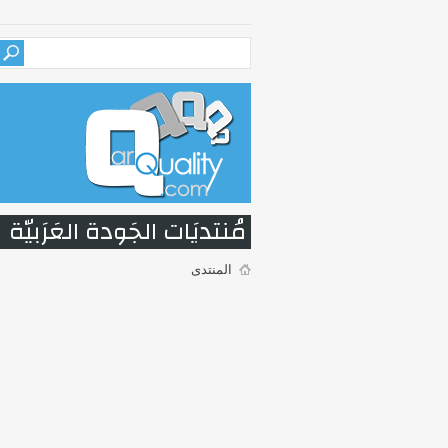
مُنتديَات الجَودة العَرَبيّة
المنتدى