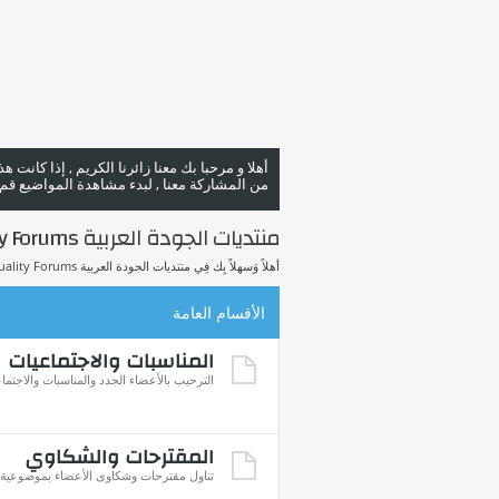
أهلا و مرحبا بك معنا زائرنا الكريم , إذا كانت 
من المشاركة معنا , لبدء مشاهدة المواضيع قم با
منتديات الجودة العربية Arab Quality Forums
أهلاً وَسهلاً بِك فِي منتديات الجودة العربية Arab Quality Forums.
الأقسام العامة
المناسبات والاجتماعيات
الترحيب بالأعضاء الجدد والمناسبات والاجتما
المقترحات والشكاوي
تناول مقترحات وشكاوى الأعضاء بموضوعية للإ