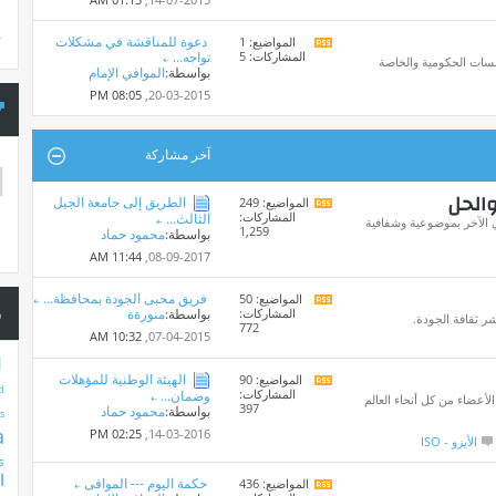
المنتدى
دعوة للمناقشة في مشكلات
المواضيع: 1
*
مشاهدة
س
المشاركات: 5
تواجه...
تغذيات
سات الحكومية والخاصة
بواسطة:
الموافي الإمام
هذا
المنتدى
08:05 PM
20-03-2015,
آخر مشاركة
والحل
الطريق إلى جامعة الجيل
المواضيع: 249
مشاهدة
المشاركات:
الثالث...
تغذيات
أي الآخر بموضوعية وشفافية
1,259
بواسطة:
محمود حماد
هذا
المنتدى
11:44 AM
08-09-2017,
فريق محبى الجودة بمحافظة...
المواضيع: 50
مشاهدة
س
المشاركات:
بواسطة:
منورةة
تغذيات
شر ثقافة الجودة.
772
هذا
10:32 AM
07-04-2015,
المنتدى
1
الهيئة الوطنية للمؤهلات
المواضيع: 90
مشاهدة
d
المشاركات:
وضمان...
تغذيات
لأعضاء من كل أنحاء العالم
397
بواسطة:
محمود حماد
هذا
s
المنتدى
a
02:25 PM
14-03-2016,
الأيزو - ISO
s
ا
حكمة اليوم --- الموافى
المواضيع: 436
مشاهدة