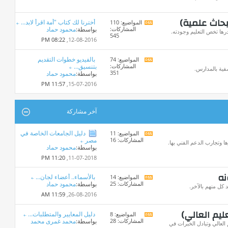
المنتدى
بحاث علمية)
أخترنا لك كتاب "أمة اقرأ لابد...
المواضيع: 110
مشاهدة
المشاركات:
بواسطة:
محمود حماد
تغذيات
ها تخص التعليم وجودته.
545
هذا
08:22 PM
12-08-2016,
المنتدى
بالفيديو خطوات التقديم
المواضيع: 74
مشاهدة
المشاركات:
بتنسيق...
تغذيات
فية بالمدارس.
351
بواسطة:
محمود حماد
هذا
المنتدى
11:57 PM
15-07-2016,
آخر مشاركة
دليل الجامعات الخاصة في
المواضيع: 11
مشاهدة
المشاركات: 16
مصر
تغذيات
ا وتجارب الدعم الفني بها.
بواسطة:
محمود حماد
هذا
المنتدى
11:20 PM
11-07-2018,
نه
بالأسماء.. أعضاء لجان...
المواضيع: 14
مشاهدة
المشاركات: 25
بواسطة:
محمود حماد
تغذيات
كل منهم بالآخر.
هذا
11:59 AM
26-08-2016,
المنتدى
ليم العالي)
دليل المعايير والمتطلبات...
المواضيع: 8
مشاهدة
المشاركات: 28
بواسطة:
محمد غمرى محمد
تغذيات
العالي وتبادل الخبرات في